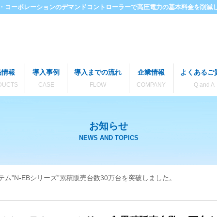
・コーポレーションのデマンドコントローラーで
高圧電力の基本料金を削減
品情報
導入事例
導入までの流れ
企業情報
よくあるご
DUCTS
CASE
FLOW
COMPANY
Q and A
お知らせ
NEWS AND TOPICS
ム”N-EBシリーズ”累積販売台数30万台を突破しました。